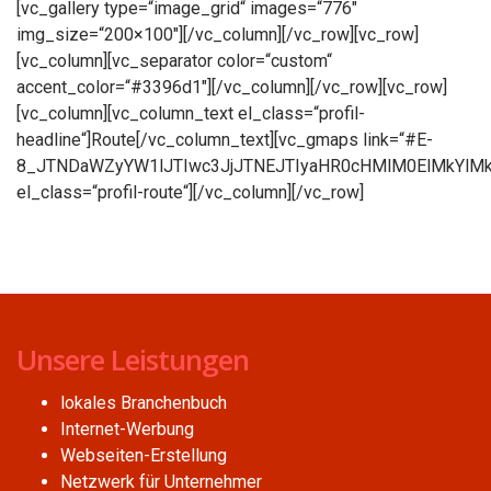
[vc_gallery type=“image_grid“ images=“776″
img_size=“200×100″][/vc_column][/vc_row][vc_row]
[vc_column][vc_separator color=“custom“
accent_color=“#3396d1″][/vc_column][/vc_row][vc_row]
[vc_column][vc_column_text el_class=“profil-
headline“]Route[/vc_column_text][vc_gmaps link=“#E-
8_JTNDaWZyYW1lJTIwc3JjJTNEJTIyaHR0cHMlM0ElMkYl
el_class=“profil-route“][/vc_column][/vc_row]
Unsere Leistungen
lokales Branchenbuch
Internet-Werbung
Webseiten-Erstellung
Netzwerk für Unternehmer