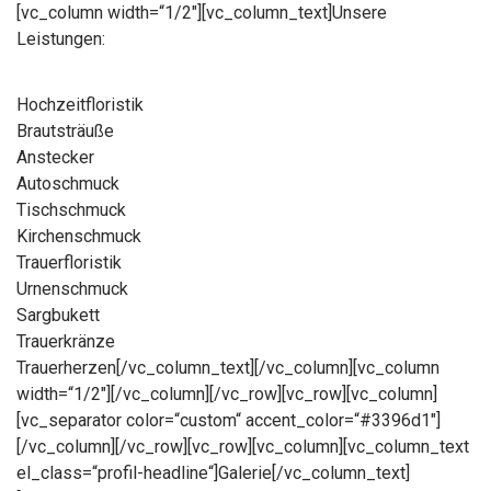
[vc_column width=“1/2″][vc_column_text]Unsere
Leistungen:
Hochzeitfloristik
Brautsträuße
Anstecker
Autoschmuck
Tischschmuck
Kirchenschmuck
Trauerfloristik
Urnenschmuck
Sargbukett
Trauerkränze
Trauerherzen[/vc_column_text][/vc_column][vc_column
width=“1/2″][/vc_column][/vc_row][vc_row][vc_column]
[vc_separator color=“custom“ accent_color=“#3396d1″]
[/vc_column][/vc_row][vc_row][vc_column][vc_column_text
el_class=“profil-headline“]Galerie[/vc_column_text]